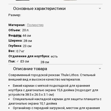
Основные характеристики
Размер:
Материал:
Полиэстер
Объем:
20 л.
Высота:
44 см
44 см
Ширина:
28 см
Глубина:
23 см
Вес:
0.7 кг
Отделение для ноутбука:
есть
Пол:
♂
♀
23 см
28 см
Описание товара
Современный городской рюкзак Thule Lithos. Стильный
внешний вид и высокое качество материалов.
Емкий карман с мягкой подкладкой для хранения
ноутбука с диагональю экрана 15,6 дюйма (подходит для
устройств 38.5 x 26.5 x 3.1 см)
Специальный накладной карман для защиты планшета с
диагональю экрана 10,1 дюйма
Органайзер с передней загрузкой, местом для хранения