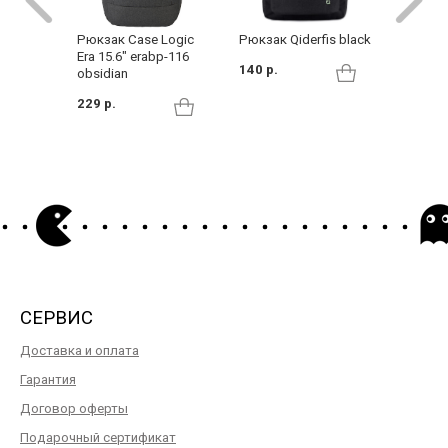
Рюкзак Qiderfis black
Рюкзак Case Logic
Рюкзак
Era 15.6" erabp-116
EnRoute
140 р.
obsidian
TEBP52
Taupe
229 р.
419 р.
СЕРВИС
Доставка и оплата
Гарантия
Договор оферты
Подарочный сертификат