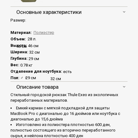
Основные характеристики
Размер:
Материал:
Полиэстер
Объем:
28 л.
Высота:
46 см
46 см
Ширина:
32 см
Глубина:
29 см
Вес:
0.78 кг
Отделение для ноутбука:
есть
Пол:
♂
♀
29 см
32 см
Описание товара
Стильный городской рюкзак Thule Exeo из экологичных
переработанных материалов.
Емкий карман с мягкой подкладкой для защиты
MacBook Pro с диагональю до 16 дюймов или ноутбука с
диагональю до 15,6 дюйма
Изготовлено из полиэстера плотностью 600 ден,
полностью состоящего из вторично переработанного
сырья, и нейлона плотностью 400 ден