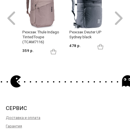
Рюкзак Deuter UP
Рюкзак Thule Indago
Рюкзак
Sydney black
TintedToupe
black
(TCAM7116)
478 р.
149 р.
359 р.
СЕРВИС
Доставка и оплата
Гарантия