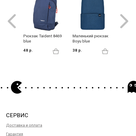
Рюкзак
Маленький рюкзак
Рюкзак Taident 8469
Backpac
Boyu blue
blue
119 р.
38 р.
48 р.
СЕРВИС
Доставка и оплата
Гарантия