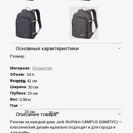
Основные характеристики
Размер:
Материал:
Полиэстер
Объем:
24 л.
Высота:
42 см
42 см
Ширина:
30 см
Глубина:
23 см
Вес:
0.58 кг
Пол:
♂
23 см
30 см
Описание товара
Рюкзак на каждый день Jack Wolfskin CAMPUS (КАМПУС) —
классический дизайн идеально подходит и для города и
для учебы.