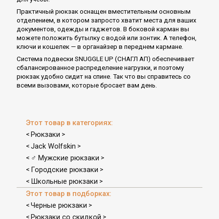
Практичный рюкзак оснащен вместительным основным
отделением, в котором запросто хватит места для ваших
документов, одежды и гаджетов. В боковой карман вы
можете положить бутылку с водой или зонтик. А телефон,
ключи и кошелек — в органайзер в переднем кармане.
Система подвески SNUGGLE UP (СНАГЛ АП) обеспечивает
сбалансированное распределение нагрузки, и поэтому
рюкзак удобно сидит на спине. Так что вы справитесь со
всеми вызовами, которые бросает вам день.
Этот товар в категориях:
Рюкзаки
<
>
Jack Wolfskin
<
>
♂ Мужские рюкзаки
<
>
Городские рюкзаки
<
>
Школьные рюкзаки
<
>
Этот товар в подборках:
Черные рюкзаки
<
>
Рюкзаки со скидкой
<
>