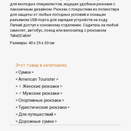
для молодых специалистов, ищущих удобные рюкзаки с
лаконичным дизайном. Рюкзак с покрытием из полиэстера
для защиты от любых погодных условий и оснащен
разъемом USB-порта для зарядки устройств на ходу.
Легкий доступ к основному отделению. Садитесь на любой
самолет, автобус, поезд или велосипед с рюкзаком
Take2Cabin!
Размеры: 40 х 25 х 20 см
Этот товар в категориях:
Сумки
<
>
American Tourister
<
>
♀ Женские рюкзаки
<
>
♂ Мужские рюкзаки
<
>
Спортивные рюкзаки
<
>
Туристические рюкзаки
<
>
Для путешествий
<
>
Дорожные сумки
<
>