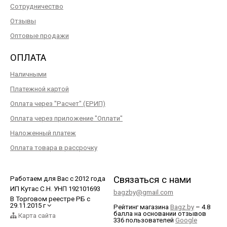
Сотрудничество
Отзывы
Оптовые продажи
ОПЛАТА
Наличными
Платежной картой
Оплата через "Расчет" (ЕРИП)
Оплата через приложение "Оплати"
Наложенный платеж
Оплата товара в рассрочку
Связаться с нами
Работаем для Вас с 2012 года
ИП Кутас С.Н. УНП 192101693
bagzby@gmail.com
В Торговом реестре РБ с
29.11.2015 г
Рейтинг магазина
Bagz.by
–
4.8
балла
на основании отзывов
Карта сайта
336
пользователей
Google