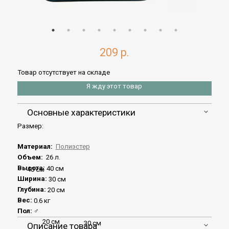
209 р.
Товар отсутствует на складе
Я жду этот товар
Основные характеристики
Размер:
Материал:
Полиэстер
Объем:
26 л.
Высота:
40 см
40 см
Ширина:
30 см
Глубина:
20 см
Вес:
0.6 кг
Пол:
♂
20 см
30 см
Описание товара