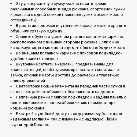
Эту универсальную сумку можно носить тремя
различными способами: в виде рюкзака, спортивной сумки
и рюкзака с одной лямкой (неиспользуемые ремни можно
отсоединить)
В растягивающемся внутреннем кармане можно хранить
обувь или грязную одежду
Храните обувь в отдельном растягивающемся кармане,
расположенном с внешней стороны рюкзака. Если он не
используется, его можно стянуть, чтобы освободить место
Во внешнем потайном кармане с плисовой подкладкой
удобно хранить телефон
Внутренние сетчатые карманы предназначены для
хранения вещей, необходимых при походе в спортзал: от
замка, ключей и карты доступа до расчески и туалетных
принадлежностей
Светоотражающие элементы на передней части сумки и
наплечных ремнях обеспечат безопасность на дороге
Наплечные ремни с мягкой подкладкой и задняя панель с
вентиляционным каналом обеспечивают комфорт при
ношении рюкзака
Быстрый и удобный доступ к содержимому благодаря
надежным молниям YKK с язычками с надписью Thule и
фурнитурой Duraflex