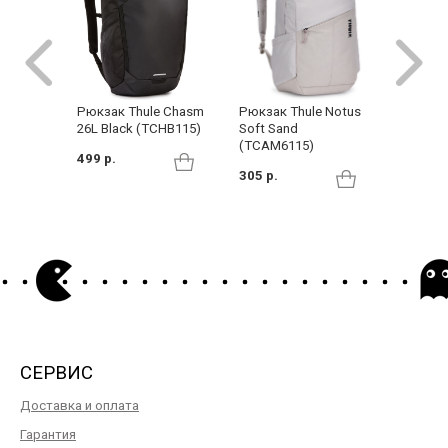
Рюкзак Thule Notus
Рюкзак Thule Chasm
Рюкзак
Soft Sand
26L Black (TCHB115)
Constru
(TCAM6115)
499 р.
549 р.
305 р.
СЕРВИС
Доставка и оплата
Гарантия