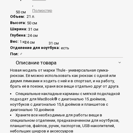
,
Полиэстер
50 см
Объем:
21 л.
Высота:
50 см
Ширина:
31 см
Глубина:
24 см
Вес:
1 кг
24 см
31 см
Отделение для ноутбука:
есть
Пол:
♂
Описание товара
Новая модель от марки Thule - универсальная сумка-
рюкзак. Её можно использовать как рюкзак с одной или
двумя лямками и ходить с ней и в спортзал, и на работу,
брать её в поезки, храня все вещи отдельно друг от друга.
Специальные накладные карманы с мягкой подкладкой
подходят для MacBook® с диагональю 15 дюймов,
ноутбуков с диагональю 15,6 дюймов и планшетов с
диагональю 10 дюймов
Храните все необходимые для работы вещи в
специальном отделении, предназначенном для ноутбуков,
планшетов, файлов, ручек, паспортов, USB-накопителей,
небольших шнуров и аксессуаров