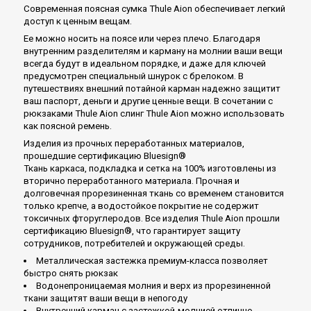
Современная поясная сумка Thule Aion обеспечивает легкий
доступ к ценным вещам.
Ее можно носить на поясе или через плечо. Благодаря
внутренним разделителям и карману на молнии ваши вещи
всегда будут в идеальном порядке, и даже для ключей
предусмотрен специальный шнурок с брелоком. В
путешествиях внешний потайной карман надежно защитит
ваш паспорт, деньги и другие ценные вещи. В сочетании с
рюкзаками Thule Aion слинг Thule Aion можно использовать
как поясной ремень.
Изделия из прочных переработанных материалов,
прошедшие сертификацию Bluesign®
Ткань каркаса, подкладка и сетка на 100% изготовлены из
вторично переработанного материала. Прочная и
долговечная прорезиненная ткань со временем становится
только крепче, а водостойкое покрытие не содержит
токсичных фторуглеродов. Все изделия Thule Aion прошли
сертификацию Bluesign®, что гарантирует защиту
сотрудников, потребителей и окружающей среды.
Металлическая застежка премиум-класса позволяет
быстро снять рюкзак
Водонепроницаемая молния и верх из прорезиненной
ткани защитят ваши вещи в непогоду
Внутренний карман с застежкой-молнией отлично