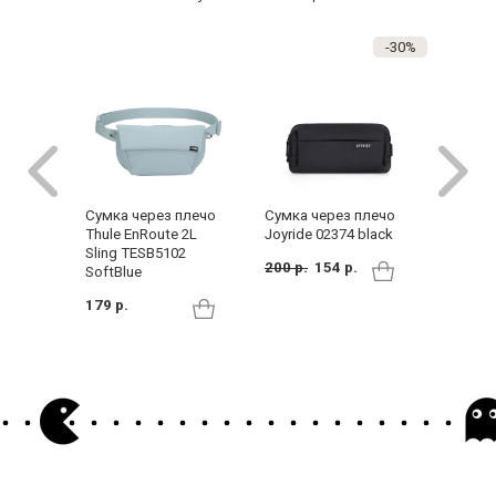
-30%
Сумка через плечо
Сумка через плечо
Сумка 
Thule EnRoute 2L
Joyride 02374 black
Joyride 
Sling TESB5102
200 р.
154 р.
199 р.
SoftBlue
179 р.