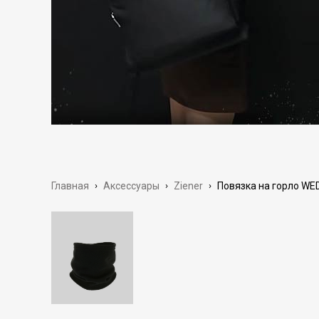
Главная
›
Аксессуары
›
Ziener
›
Повязка на горло WED