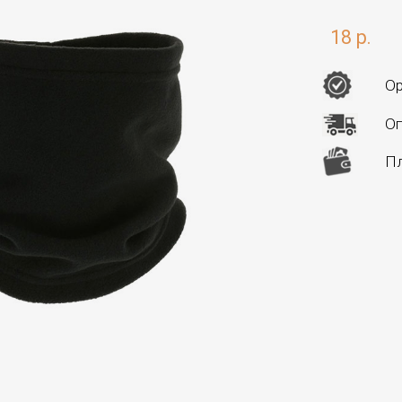
18 р.
Ор
Оп
Пл