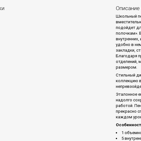
ки
Описание
Школьный пен
вместительн
подойдет для
полочкам». 
внутренних, 
удобно в не
закладки, ст
Благодаря п
отделений, 
размером.
Стильный ди
коллекцию в
непревзойде
Эталонное е
надолго сох
работой. Пе
прекрасно с
каждом урок
Особенност
1 объемн
5 внутрен