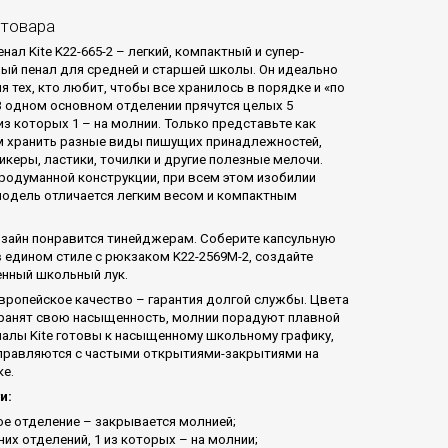
 товара
ал Kite K22-665-2 – легкий, компактный и супер-
ый пенал для средней и старшей школы. Он идеально
 тех, кто любит, чтобы все хранилось в порядке и «по
В одном основном отделении прячутся целых 5
из которых 1 – на молнии. Только представьте как
м хранить разные виды пишущих принадлежностей,
икеры, ластики, точилки и другие полезные мелочи.
родуманной конструкции, при всем этом изобилии
модель отличается легким весом и компактным
зайн понравится тинейджерам. Соберите капсульную
 едином стиле с рюкзаком K22-2569M-2, создайте
нный школьный лук.
вропейское качество – гарантия долгой службы. Цвета
ранят свою насыщенность, молнии порадуют плавной
налы Kite готовы к насыщенному школьному графику,
правляются с частыми открытиями-закрытиями на
е.
и:
ое отделение – закрывается молнией;
них отделений, 1 из которых – на молнии;