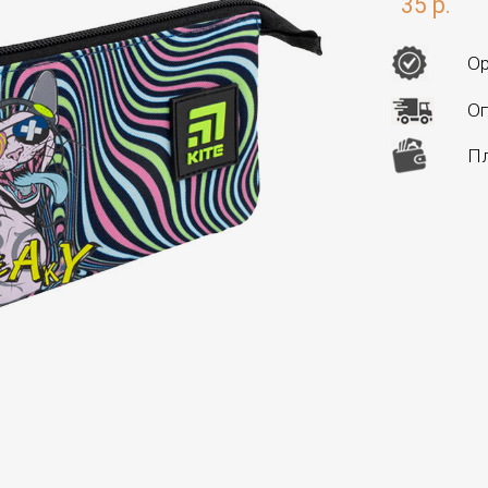
35 р.
Ор
Оп
Пл