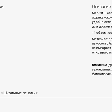
ки
Описание
Мягкий школ
африканском
удобно скла
для уроков т
- 1 объемное
Материал: п
износостойк
не выгорает.
открываютс
Внимание
. Д
сэкономить, 
формировать 
Школьные пеналы
<
>