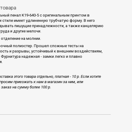
 товара
ьный пенал K19-640-5 с оригинальным принтом в
 стиле имеет удлиненную трубчатую форму. В него
дывать пишущие принадлежности, а также канцелярию
руда и другие мелочи.
 отделение на молнии.
рочный полиэстер. Прошел сложные тесты на
ость и разрывы, устойчивый к внешним воздействиям,
 Фурнитура надежная - замки легко и плавно
я.
оставка этого товара отдельно, платная - 10 р. Если хотите
просим приезжать к нам в магазин за ним, или
заказ на сумму более 100 р.