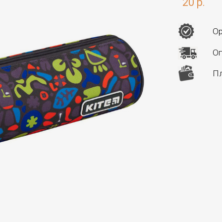
20 р.
Ор
Оп
Пл