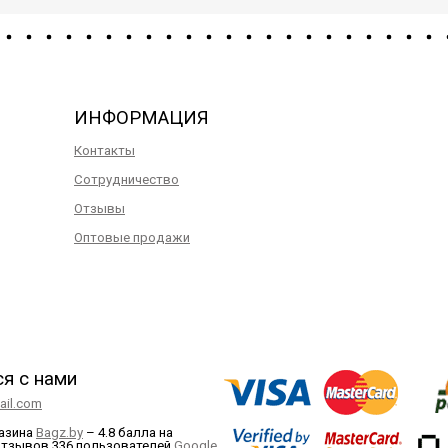
ИНФОРМАЦИЯ
Контакты
Сотрудничество
Отзывы
Оптовые продажи
ся с нами
il.com
газина
Bagz.by
–
4.8 балла
на
отзывов
336
пользователей
Google