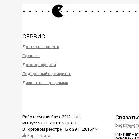
СЕРВИС
Доставка и оплата
Гарантия
Договор оферты
Подарочный сертификат
Дисконтная программа
Связать
Работаем для Вас с 2012 года
ИП Кутас С.Н. УНП 192101693
bagzby@gma
В Торговом реестре РБ с 29.11.2015 г
Рейтинг ма
Карта сайта
основании 