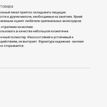
 товара
ольный пенал приятно складывать пишущие
сти и другие мелочи, необходимые на занятиях. Яркий
оженным оценят любители оригинальных аксессуаров.
 отделение на молнии.
ользовать в качестве небольшой косметички.
рочный полиэстер. Износостойкий и устойчивый к
действиям, не выгорает. Фурнитура надежная - молния
вно открывается.