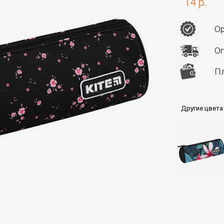
14 р.
Ор
Оп
Пл
Другие цвета