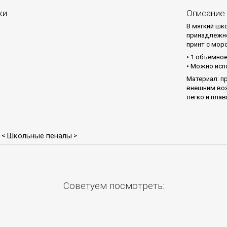
ки
Описание
В мягкий шк
принадлежно
принт с мор
• 1 объемное
• Можно исп
Материал: п
внешним воз
легко и пла
Школьные пеналы
<
>
Советуем посмотреть: