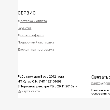
СЕРВИС
Доставка и оплата
Гарантия
Договор оферты
Подарочный сертификат
Дисконтная программа
Связать
Работаем для Вас с 2012 года
ИП Кутас С.Н. УНП 192101693
bagzby@gma
В Торговом реестре РБ с 29.11.2015 г
Рейтинг ма
Карта сайта
основании 