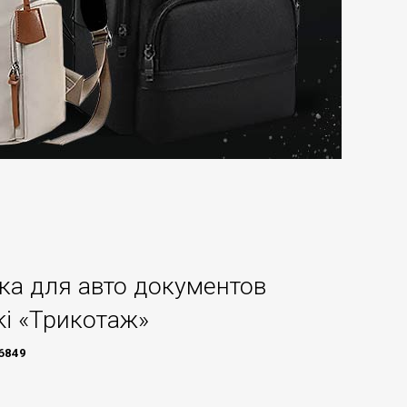
а для авто документов
ki «Трикотаж»
6849