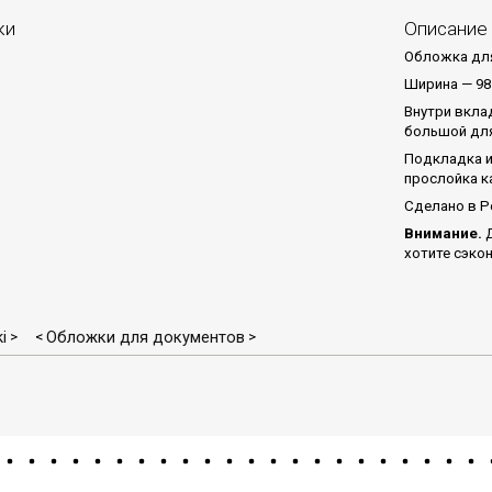
ки
Описание
Обложка для
Ширина — 98
Внутри вклад
большой для
Подкладка и
прослойка к
Сделано в Р
Внимание.
Д
хотите сэкон
i
Обложки для документов
>
<
>