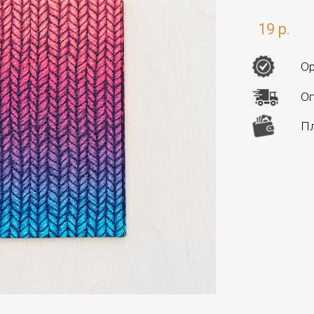
19 р.
Ор
Оп
Пл