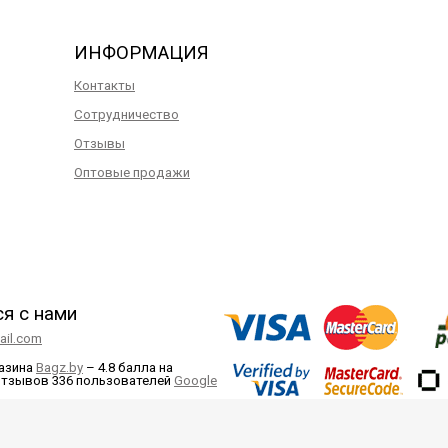
ИНФОРМАЦИЯ
Контакты
Сотрудничество
Отзывы
Оптовые продажи
ся с нами
il.com
газина
Bagz.by
–
4.8 балла
на
отзывов
336
пользователей
Google