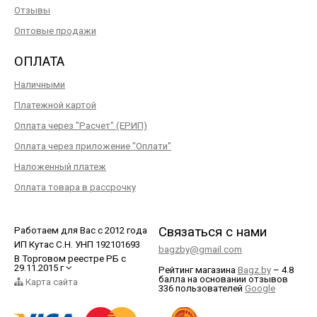
Отзывы
Оптовые продажи
ОПЛАТА
Наличными
Платежной картой
Оплата через "Расчет" (ЕРИП)
Оплата через приложение "Оплати"
Наложенный платеж
Оплата товара в рассрочку
Связаться с нами
Работаем для Вас с 2012 года
ИП Кутас С.Н. УНП 192101693
bagzby@gmail.com
В Торговом реестре РБ с
29.11.2015 г
Рейтинг магазина
Bagz.by
–
4.8
балла
на основании отзывов
Карта сайта
336
пользователей
Google