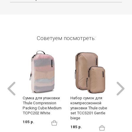
Советуем посмотреть:
Набор сумок для
Рюкзак
Cумка для упаковки
компрессионной
Sydney 
Thule Compression
упаковки Thule cube
Packing Cube Medium
478 р.
set TCCS201 Gentle
TCPC202 White
biege
105 р.
185 р.