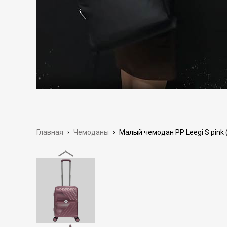
Главная
›
Чемоданы
›
Малый чемодан PP Leegi S pink 