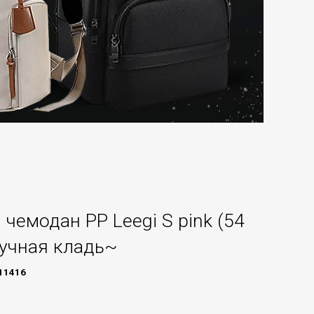
чемодан PP Leegi S pink (54
учная кладь~
11416