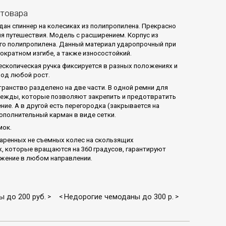
 товара
ан спиннер на колесиках из полипропилена. Прекрасно
я путешествия. Модель с расширением. Корпус из
го полипропилена. Данный материал ударопрочный при
гократном изгибе, а также износостойкий.
ескопическая ручка фиксируется в разных положениях и
под любой рост.
транство разделено на две части. В одной ремни для
ежды, которые позволяют закрепить и предотвратить
ние. А в другой есть перегородка (закрывается на
ополнительный карман в виде сетки.
мок.
паренных не съемных колес на скользящих
, которые вращаются на 360 градусов, гарантируют
жение в любом направлении.
 до 200 руб.
Недорогие чемоданы до 300 р.
>
<
>