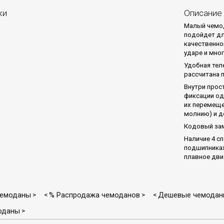
ки
Описание
Малый чемод
подойдет дл
качественно
ударе и мно
Удобная тел
рассчитана 
Внутри прос
фиксации од
их перемеще
молнию) и д
Кодовый за
Наличие 4 с
подшипниках
плавное дви
чемоданы
% Распродажа чемоданов
Дешевые чемоданы
>
<
>
<
оданы
>