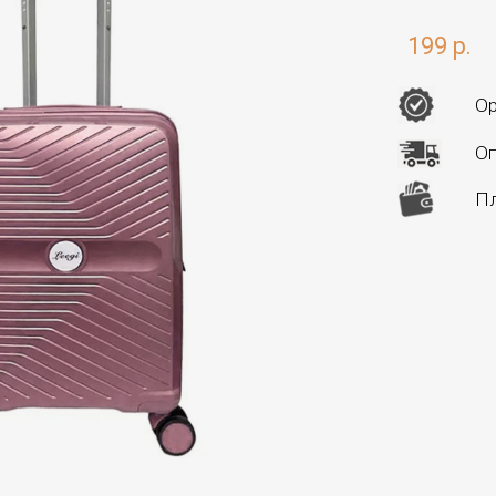
199 р.
Ор
Оп
Пл