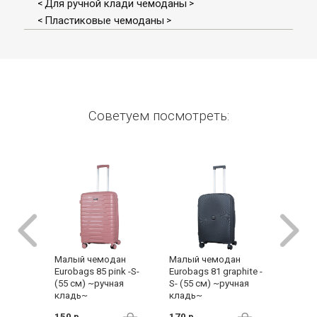
Для ручной клади чемоданы
<
>
Пластиковые чемоданы
<
>
Советуем посмотреть:
Малый чемодан
Малый чемодан
Малый 
Eurobags 85 pink -S-
Eurobags 81 graphite -
Eurobag
(55 см) ~ручная
S- (55 см) ~ручная
(55 см)
кладь~
кладь~
кладь~
150 р.
170 р.
188 р.