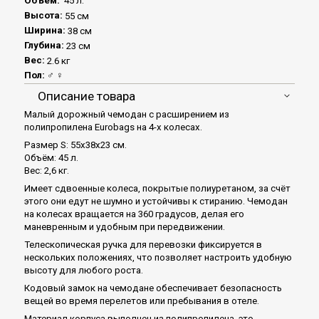
Объем:
45 л.
Высота:
55 см
Ширина:
38 см
Глубина:
23 см
Вес:
2.6 кг
Пол:
♂ ♀
Описание товара
Малый дорожный чемодан с расширением из
полипропилена Eurobags на 4-х колесах.
Размер S: 55x38x23 см.
Объём: 45 л.
Вес: 2,6 кг.
Имеет сдвоенные колеса, покрытые полиуретаном, за счёт
этого они едут не шумно и устойчивы к стиранию. Чемодан
на колесах вращается на 360 градусов, делая его
маневренным и удобным при передвижении.
Телескопическая ручка для перевозки фиксируется в
нескольких положениях, что позволяет настроить удобную
высоту для любого роста.
Кодовый замок на чемодане обеспечивает безопасность
вещей во время перелетов или пребывания в отеле.
Материал корпуса выполнен из полипропилена, это