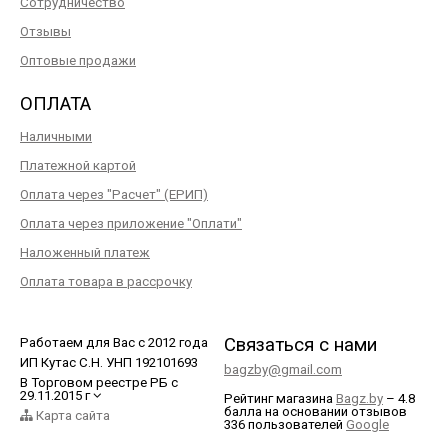
Сотрудничество
Отзывы
Оптовые продажи
ОПЛАТА
Наличными
Платежной картой
Оплата через "Расчет" (ЕРИП)
Оплата через приложение "Оплати"
Наложенный платеж
Оплата товара в рассрочку
Связаться с нами
Работаем для Вас с 2012 года
ИП Кутас С.Н. УНП 192101693
bagzby@gmail.com
В Торговом реестре РБ с
29.11.2015 г
Рейтинг магазина
Bagz.by
–
4.8
балла
на основании отзывов
Карта сайта
336
пользователей
Google