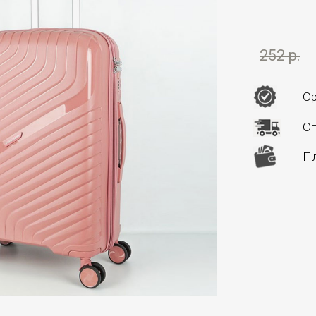
252 р.
Ор
Оп
Пл