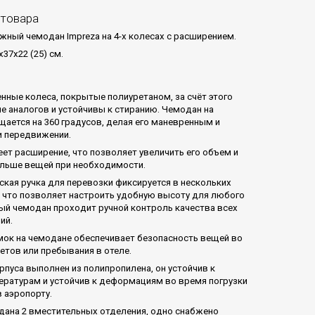
 товара
ный чемодан Impreza на 4-х колесах с расширением.
x37x22 (25) см.
нные колеса, покрытые полиуретаном, за счёт этого
ше аналогов и устойчивы к стиранию. Чемодан на
щается на 360 градусов, делая его маневренным и
 передвижении.
ет расширение, что позволяет увеличить его объем и
льше вещей при необходимости.
ская ручка для перевозки фиксируется в нескольких
 что позволяет настроить удобную высоту для любого
ый чемодан проходит ручной контроль качества всех
ий.
ок на чемодане обеспечивает безопасность вещей во
етов или пребывания в отеле.
рпуса выполнен из полипропилена, он устойчив к
ературам и устойчив к деформациям во время погрузки
в аэропорту.
дана 2 вместительных отделения, одно снабжено