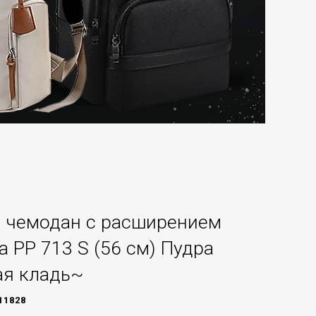
 чемодан с расширением
a PP 713 S (56 см) Пудра
ая кладь~
11828