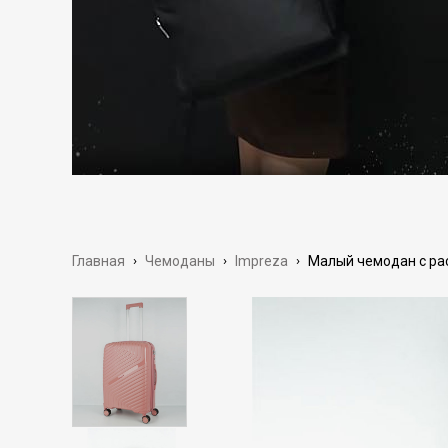
Главная
›
Чемоданы
›
Impreza
›
Малый чемодан с рас