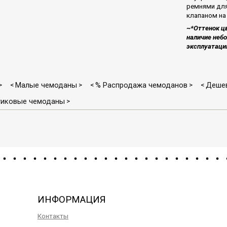
ремнями для
клапаном на
~*Оттенок ц
наличие неб
эксплуатаци
Малые чемоданы
% Распродажа чемоданов
Дешев
>
<
>
<
>
<
тиковые чемоданы
>
ИНФОРМАЦИЯ
Контакты