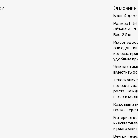
ки
Описание
Малый дорож
Размер L: 56
Объём: 45 л.
Вес: 2.5 кг.
Имеет сдвое
они едут ти
колесах вра
удобным при
Чемодан име
вместить бо
Телескопиче
положениях,
роста. Кажд
швов и молн
Кодовый зам
время перел
Материал ко
низким темп
и разгрузки 
Внутри чемо