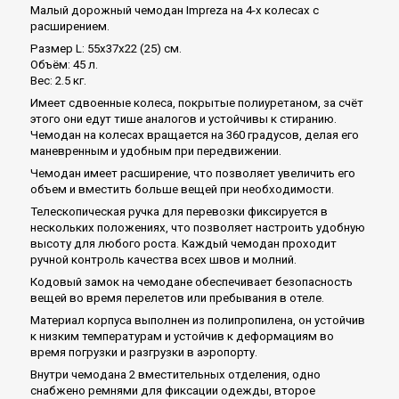
Малый дорожный чемодан Impreza на 4-х колесах с
расширением.
Размер L: 55x37x22 (25) см.
Объём: 45 л.
Вес: 2.5 кг.
Имеет сдвоенные колеса, покрытые полиуретаном, за счёт
этого они едут тише аналогов и устойчивы к стиранию.
Чемодан на колесах вращается на 360 градусов, делая его
маневренным и удобным при передвижении.
Чемодан имеет расширение, что позволяет увеличить его
объем и вместить больше вещей при необходимости.
Телескопическая ручка для перевозки фиксируется в
нескольких положениях, что позволяет настроить удобную
высоту для любого роста. Каждый чемодан проходит
ручной контроль качества всех швов и молний.
Кодовый замок на чемодане обеспечивает безопасность
вещей во время перелетов или пребывания в отеле.
Материал корпуса выполнен из полипропилена, он устойчив
к низким температурам и устойчив к деформациям во
время погрузки и разгрузки в аэропорту.
Внутри чемодана 2 вместительных отделения, одно
снабжено ремнями для фиксации одежды, второе