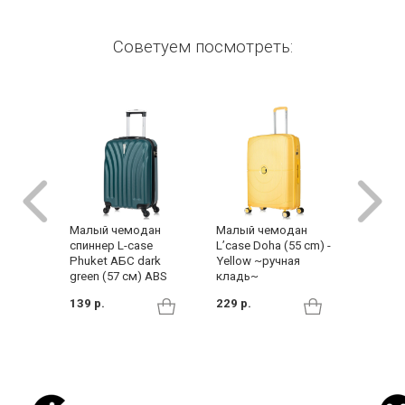
Советуем посмотреть:
Малый чемодан
Малый 
Малый чемодан
L’case Doha (55 cm) -
L’case 
спиннер L-case
Yellow ~ручная
PP- yel
Phuket АБС dark
кладь~
кладь~
green (57 см) ABS
229 р.
299 р.
139 р.