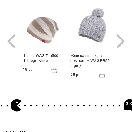
Шапка WAG Топ500
Женская шапка с
Шапка 
Ш biege-white
помпоном WAG PB55
RedFox 
d.grey
15 р.
25 р.
28 р.