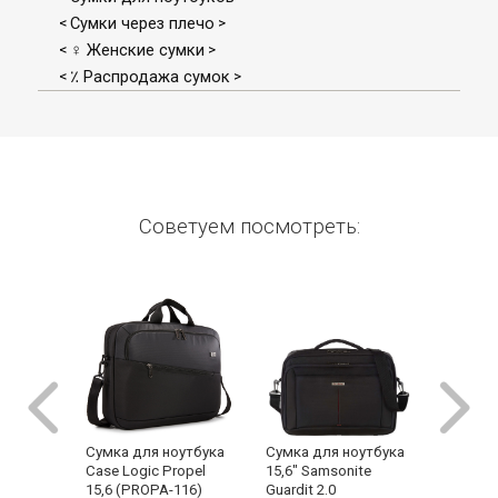
Сумки через плечо
<
>
♀ Женские сумки
<
>
٪ Распродажа сумок
<
>
Советуем посмотреть:
Сумка для ноутбука
Сумка для ноутбука
Сумка 
Case Logic Propel
15,6" Samsonite
13,3" S
15,6 (PROPA-116)
Guardit 2.0
Guardit 