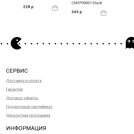
CM5*09001 black
CM5*01
228 р.
349 р.
319 р.
СЕРВИС
Доставка и оплата
Гарантия
Договор оферты
Подарочный сертификат
Дисконтная программа
ИНФОРМАЦИЯ