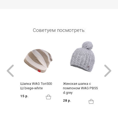
Советуем посмотреть:
Шапка WAG Топ500
Женская шапка с
Шапка 
Ш biege-white
помпоном WAG PB55
RedFox 
d.grey
15 р.
25 р.
28 р.