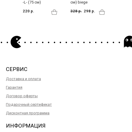
L Milky 
см) biege
-L- (75 см)
289 р.
328 р.
298 р.
220 р.
СЕРВИС
Доставка и оплата
Гарантия
Договор оферты
Подарочный сертификат
Дисконтная программа
ИНФОРМАЦИЯ