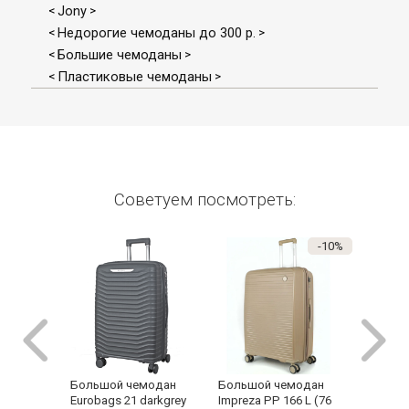
Jony
<
>
Недорогие чемоданы до 300 р.
<
>
Большие чемоданы
<
>
Пластиковые чемоданы
<
>
Советуем посмотреть:
-10%
Большо
Большой чемодан
Большой чемодан
Jony PP
Impreza PP 166 L (76
Eurobags 21 darkgrey