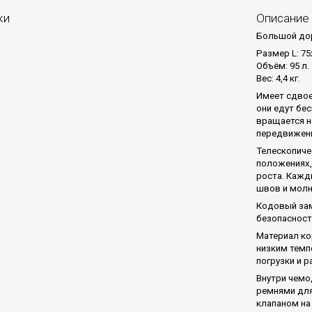
ки
Описание
Большой дор
Размер L: 75
Объём: 95 л.
Вес: 4,4 кг.
Имеет сдвое
они едут бе
вращается н
передвижен
Телескопиче
положениях,
роста. Кажд
швов и молн
Кодовый зам
безопасност
Материал ко
низким темп
погрузки и р
Внутри чемо
ремнями для
клапаном на