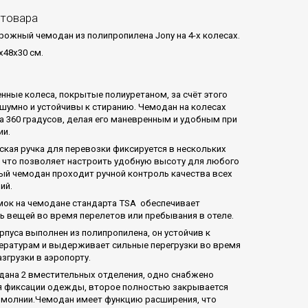
 товара
ожный чемодан из полипропилена Jony на 4-х колесах.
x48x30 см.
нные колеса, покрытые полиуретаном, за счёт этого
сшумно и устойчивы к стиранию. Чемодан на колесах
а 360 градусов, делая его маневренным и удобным при
ии.
ская ручка для перевозки фиксируется в нескольких
 что позволяет настроить удобную высоту для любого
ый чемодан проходит ручной контроль качества всех
ий.
ок на чемодане стандарта TSA обеспечивает
ь вещей во время перелетов или пребывания в отеле.
рпуса выполнен из полипропилена, он устойчив к
ературам и выдерживает сильные перегрузки во время
азгрузки в аэропорту.
дана 2 вместительных отделения, одно снабжено
 фиксации одежды, второе полностью закрывается
 молнии.Чемодан имеет функцию расширения, что