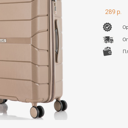
289 р.
Ор
Оп
Пл