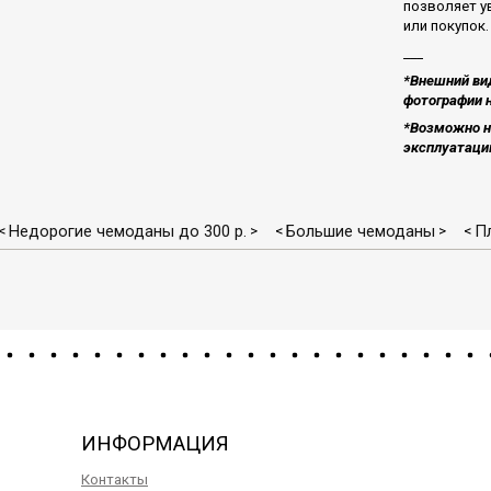
позволяет у
или покупок.
___
*Внешний вид
фотографии н
*Возможно н
эксплуатацию
Недорогие чемоданы до 300 р.
Большие чемоданы
П
<
>
<
>
<
ИНФОРМАЦИЯ
Контакты