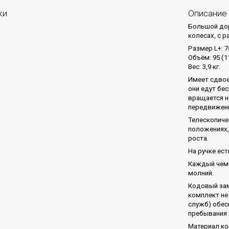
ки
Описание
Большой дор
колесах, с 
Размер L+: 7
Объём: 95 (1
Вес: 3,9 кг.
Имеет сдвое
они едут бе
вращается н
передвижен
Телескопиче
положениях,
роста.
На ручке ес
Каждый чемо
молний.
Кодовый зам
комплект не
служб) обес
пребывания 
Материал ко