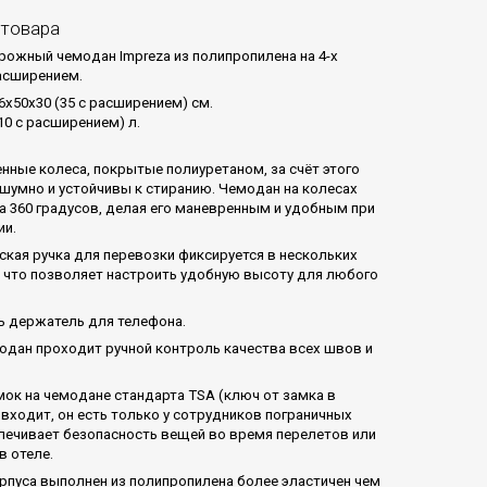
 товара
ожный чемодан Impreza из полипропилена на 4-х
расширением.
6x50x30 (35 с расширением) см.
10 с расширением) л.
нные колеса, покрытые полиуретаном, за счёт этого
сшумно и устойчивы к стиранию. Чемодан на колесах
а 360 градусов, делая его маневренным и удобным при
ии.
ская ручка для перевозки фиксируется в нескольких
 что позволяет настроить удобную высоту для любого
ть держатель для телефона.
дан проходит ручной контроль качества всех швов и
ок на чемодане стандарта TSA (ключ от замка в
 входит, он есть только у сотрудников пограничных
печивает безопасность вещей во время перелетов или
в отеле.
рпуса выполнен из полипропилена более эластичен чем