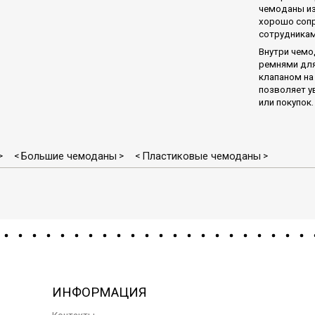
чемоданы из
хорошо сопр
сотрудникам
Внутри чемо
ремнями для
клапаном на
позволяет у
или покупок.
Большие чемоданы
Пластиковые чемоданы
>
<
>
<
>
ИНФОРМАЦИЯ