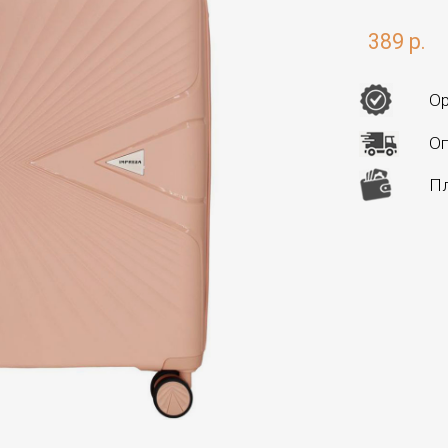
389 р.
Ор
Оп
Пл