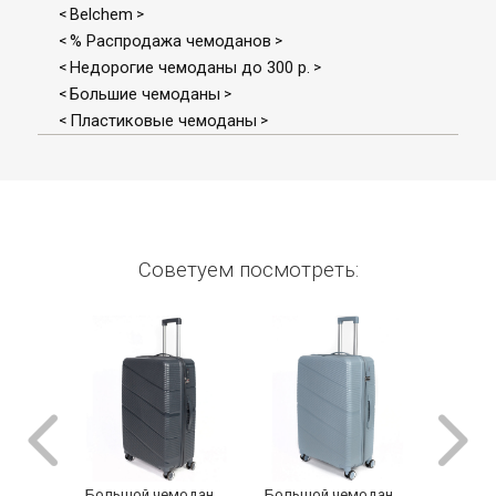
Belchem
<
>
% Распродажа чемоданов
<
>
Недорогие чемоданы до 300 р.
<
>
Большие чемоданы
<
>
Пластиковые чемоданы
<
>
Советуем посмотреть:
Большой чемодан
Большой чемодан
Большо