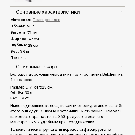
Основные характеристики
Материал:
Полипропилен
Объем:
90 л.
Высота:
71 см
Ширина:
47 см
Глубина:
28 см
Вес:
3.9 кг
Пол:
♂ ♀
Описание товара
Большой дорожный чемодан из полипропилена Belchem на
4-х колесах.
Размер L: 71x47x28 см.
Объём: 90 л.
Вес: 3,9 кг.
Имеет сдвоенные колеса, покрытые полиуретаном, за счёт
этого они едут не шумно и устойчивы к стиранию. Чемодан
на колесах вращается на 360 градусов, делая его
маневренным и удобным при передвижении.
Телескопическая ручка для перевозки фиксируется в
нескольких положениях, что позволяет настроить удобную