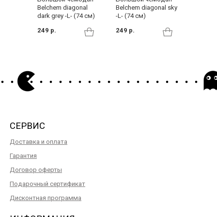
Belchem diagonal
Belchem diagonal sky
Belchem 
dark grey -L- (74 см)
-L- (74 см)
(77 см)
249 р.
249 р.
249 р.
СЕРВИС
Доставка и оплата
Гарантия
Договор оферты
Подарочный сертификат
Дисконтная программа