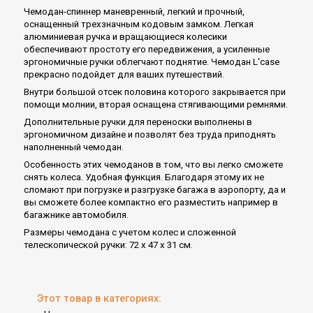
Чемодан-спиннер маневренный, легкий и прочный,
оснащенный трехзначным кодовым замком. Легкая
алюминиевая ручка и вращающиеся колесики
обеспечивают простоту его передвижения, а усиленные
эргономичные ручки облегчают поднятие. Чемодан L'case
прекрасно подойдет для ваших путешествий.
Внутри большой отсек половина которого закрывается при
помощи молнии, вторая оснащена стягивающими ремнями.
Дополнительные ручки для переноски выполнены в
эргономичном дизайне и позволят без труда приподнять
наполненный чемодан.
Особенность этих чемоданов в том, что вы легко сможете
снять колеса. Удобная функция. Благодаря этому их не
сломают при погрузке и разгрузке багажа в аэропорту, да и
вы сможете более компактно его разместить например в
багажнике автомобиля.
Размеры чемодана с учетом колес и сложенной
телескопической ручки: 72 х 47 х 31 см.
Этот товар в категориях: