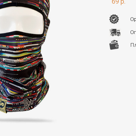
69 р.
Ор
Оп
Пл