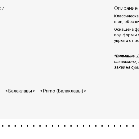
ки
Описание
Классическа
шов, обеспе
Оснащена фр
под формы о
укрыта от в
*Внимание.
Д
сэкономить, 
заказ на сум
Балаклавы
Primo (Балаклавы)
>
<
>
<
>