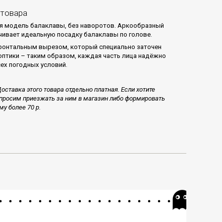
 товара
я модель балаклавы, без наворотов. Аркообразный
чивает идеальную посадку балаклавы по голове.
онтальным вырезом, который специально заточен
птики – таким образом, каждая часть лица надёжно
сех погодных условий.
оставка этого товара отдельно платная. Если хотите
просим приезжать за ним в магазин либо формировать
му более 70 р.