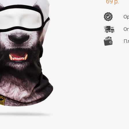
69 р.
Ор
Оп
Пл