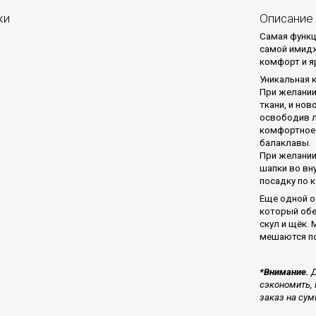
ки
Описание
Самая функц
самой имидж
комфорт и я
Уникальная 
При желании
ткани, и но
освободив л
комфортное 
балаклавы.
При желании
шапки во вн
посадку по 
Еще одной о
который обе
скул и щёк. 
мешаются п
*Внимание.
Д
сэкономить, 
заказ на сум