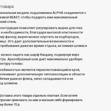
 товара
иональная модель подшлемника ALPHA соединяется с
евой BEAST, чтобы подарить вам максимальный
ркий стиль.
конструкция позволяет регулировать вырез для глаз.
 и необходимости, благодаря высокой эластичности
вому фасону, вырез можно опустить на подбородок,
ицо. Это дает дополнительные возможности и
пребывание даже во время отдыха, не снимая шлема и
 можно надеть как шарф-бандану, подвернув верх
утрь. Аркообразный шов дает максимально удобную
контуру головы.
собенностью является перехлестывающийся крой,
спечивает дополнительную теплоизоляцию в области
Мягкие ушки из флиса, легко складываются и не
од шлемом.
оставка этого товара отдельно платная. Если хотите
просим приезжать за ним в магазин либо формировать
му более 70 р.